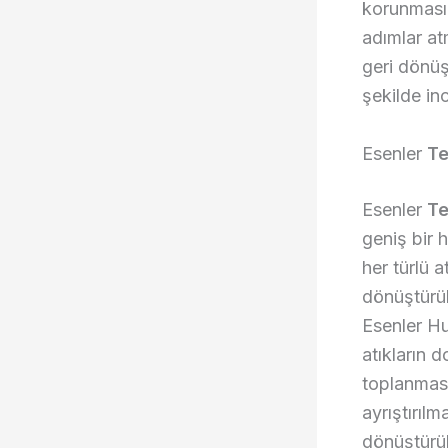
korunmasın
adımlar at
geri dönüş
şekilde in
Esenler
Te
Esenler
Te
geniş bir 
her türlü 
dönüştürül
Esenler Hu
atıkların d
toplanmas
ayrıştırılm
dönüştürü