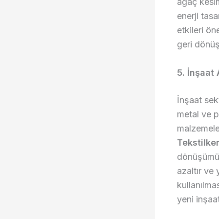
ağaç kesim
enerji tas
etkileri ön
geri dönüş
5. İnşaat
İnşaat sek
metal ve p
malzemeler
Tekstilke
dönüşümünü
azaltır ve
kullanılma
yeni inşaa