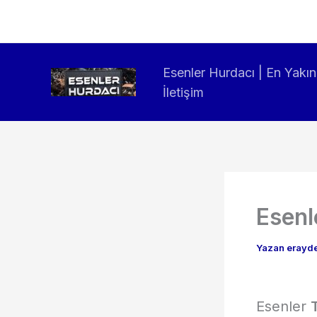
İçeriğe
atla
Esenler Hurdacı | En Yak
İletişim
Esenl
Yazan
eray
Esenler