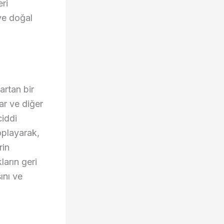
eri
ve doğal
 artan bir
lar ve diğer
ciddi
toplayarak,
rin
ların geri
ını ve