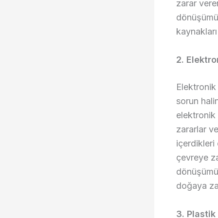
zarar vere
dönüşümü,
kaynakları
2. Elektr
Elektronik 
sorun halin
elektronik
zararlar ve
içerdikleri
çevreye za
dönüşümü, 
doğaya zar
3. Plasti