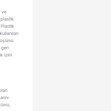
r ve
 plastik
 Plastik
kullanılan
önüşümü
 geri
 izini
olan
arını
üşümü,