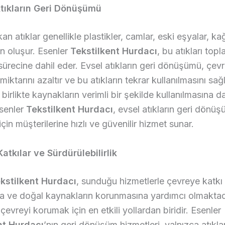
Atıkların Geri Dönüşümü
an atıklar genellikle plastikler, camlar, eski eşyalar, kağ
n oluşur. Esenler
Tekstilkent Hurdacı
, bu atıkları top
recine dahil eder. Evsel atıkların geri dönüşümü, çev
miktarını azaltır ve bu atıkların tekrar kullanılmasını sağ
birlikte kaynakların verimli bir şekilde kullanılmasına d
Esenler
Tekstilkent Hurdacı
, evsel atıkların geri dönü
çin müşterilerine hızlı ve güvenilir hizmet sunar.
atkılar ve Sürdürülebilirlik
kstilkent Hurdacı
, sunduğu hizmetlerle çevreye katkı
 ve doğal kaynakların korunmasına yardımcı olmaktadı
evreyi korumak için en etkili yollardan biridir. Esenler
nt Hurdacı
’nın geri dönüşüm hizmetleri, yalnızca atıklar