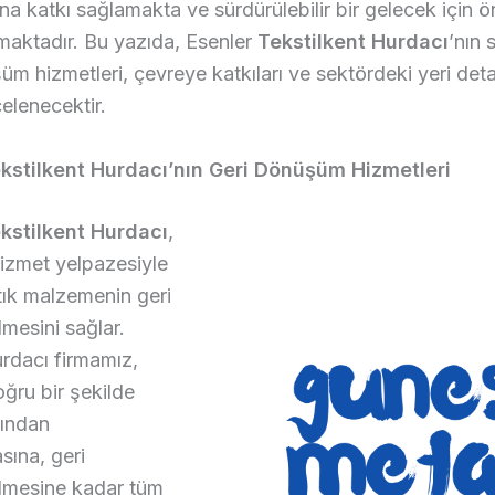
a katkı sağlamakta ve sürdürülebilir bir gelecek için ö
maktadır. Bu yazıda, Esenler
Tekstilkent Hurdacı
’nın
üm hizmetleri, çevreye katkıları ve sektördeki yeri detay
celenecektir.
kstilkent Hurdacı’nın Geri Dönüşüm Hizmetleri
kstilkent Hurdacı
,
hizmet yelpazesiyle
atık malzemenin geri
mesini sağlar.
rdacı firmamız,
oğru bir şekilde
ından
asına, geri
lmesine kadar tüm