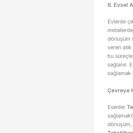
6. Evsel 
Evlerde çık
metallerde
dönüşüm sü
veren atık 
bu süreçle 
sağlanır. 
sağlamak i
Çevreye K
Esenler
Te
sağlamakta
dönüşüm, ç
Tekstilke