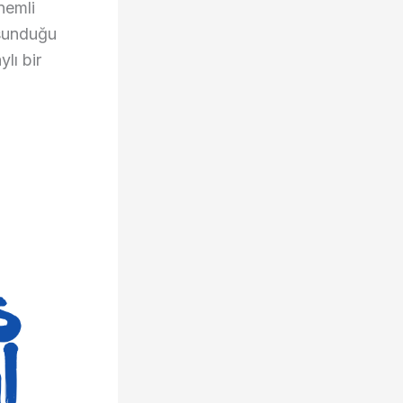
nemli
 sunduğu
lı bir