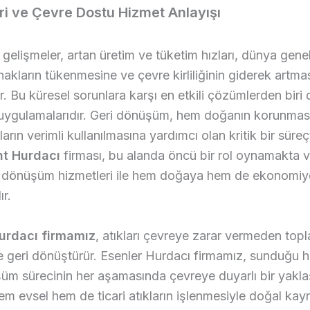
i ve Çevre Dostu Hizmet Anlayışı
 gelişmeler, artan üretim ve tüketim hızları, dünya gene
akların tükenmesine ve çevre kirliliğinin giderek artma
. Bu küresel sorunlara karşı en etkili çözümlerden biri 
ygulamalarıdır. Geri dönüşüm, hem doğanın korunma
rın verimli kullanılmasına yardımcı olan kritik bir süreçt
nt Hurdacı
firması, bu alanda öncü bir rol oynamakta 
i dönüşüm hizmetleri ile hem doğaya hem de ekonomiy
r.
urdacı firmamız
, atıkları çevreye zarar vermeden topl
 ve geri dönüştürür. Esenler Hurdacı firmamız, sunduğu h
üm sürecinin her aşamasında çevreye duyarlı bir yakl
Hem evsel hem de ticari atıkların işlenmesiyle doğal kay