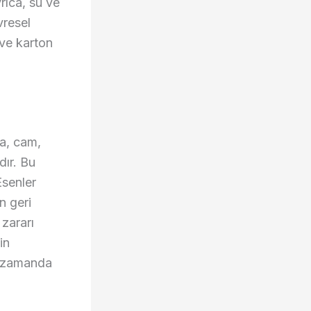
rıca, su ve
vresel
 ve karton
la, cam,
dır. Bu
Esenler
n geri
zararı
in
nı zamanda