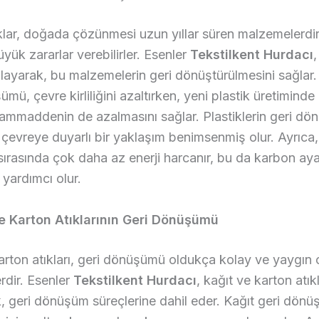
ıklar, doğada çözünmesi uzun yıllar süren malzemelerdi
yük zararlar verebilirler. Esenler
Tekstilkent Hurdacı
,
oplayarak, bu malzemelerin geri dönüştürülmesini sağlar.
mü, çevre kirliliğini azaltırken, yeni plastik üretiminde 
hammaddenin de azalmasını sağlar. Plastiklerin geri d
çevreye duyarlı bir yaklaşım benimsenmiş olur. Ayrıca,
rasında çok daha az enerji harcanır, bu da karbon ayak
yardımcı olur.
ve Karton Atıklarının Geri Dönüşümü
arton atıkları, geri dönüşümü oldukça kolay ve yaygın 
dir. Esenler
Tekstilkent Hurdacı
, kağıt ve karton atıkl
, geri dönüşüm süreçlerine dahil eder. Kağıt geri dön