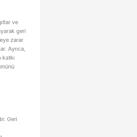
ıtlar ve
layarak geri
reye zarar
lar. Ayrıca,
a katkı
şümünü
r. Geri
ı