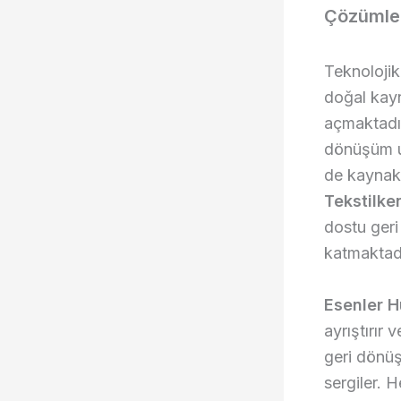
Çözümler
Teknolojik
doğal kayn
açmaktadır
dönüşüm u
de kaynakla
Tekstilke
dostu ger
katmaktadı
Esenler H
ayrıştırır
geri dönüş
sergiler. 