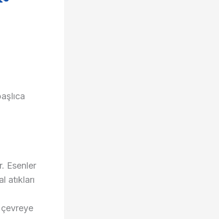
başlıca
r. Esenler
l atıkları
 çevreye