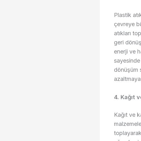
Plastik at
çevreye bü
atıkları t
geri dönüşü
enerji ve 
sayesinde 
dönüşüm sı
azaltmaya 
4. Kağıt 
Kağıt ve k
malzemeler
toplayarak