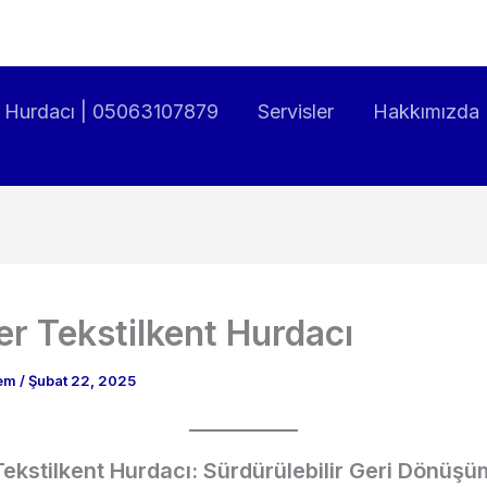
ın Hurdacı | 05063107879
Servisler
Hakkımızda
er Tekstilkent Hurdacı
dem
/
Şubat 22, 2025
Tekstilkent Hurdacı: Sürdürülebilir Geri Dönüşü