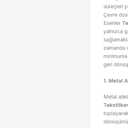
süreçleri 
Çevre dost
Esenler
Te
yalnızca 
sağlamakl
zamanda çe
minimuma i
geri dönüş
1. Metal 
Metal atık
Tekstilke
toplayarak
dönüşümü, 