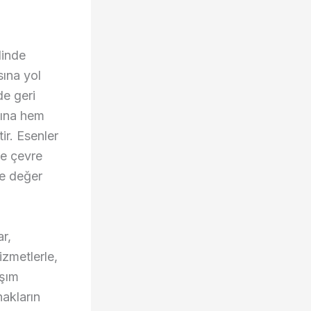
linde
sına yol
de geri
sına hem
ir. Esenler
ve çevre
e değer
ar,
izmetlerle,
aşım
nakların